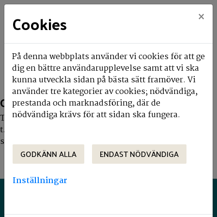
×
Cookies
Hem
Ledigt just nu
Objektsdetalj
På denna webbplats använder vi cookies för att ge
dig en bättre användarupplevelse samt att vi ska
Objektsdetalj
kunna utveckla sidan på bästa sätt framöver. Vi
använder tre kategorier av cookies; nödvändiga,
Objektet kan ej visas
prestanda och marknadsföring, där de
nödvändiga krävs för att sidan ska fungera.
Tyvärr kan inte objektet du efterfrågade visas. Det kan
t.ex. bero på att det inte längre finns tillgängligt att
söka.
GODKÄNN ALLA
ENDAST NÖDVÄNDIGA
Inställningar
MANNERSONS
Platensgatan 10B